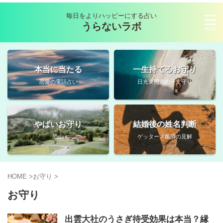
毎日をよりハッピーにする占い
うらないラボ
本当に当たる
一生持てるお守り
恋愛の電話占い
日光東照宮の干支守り
やばいお守り
結婚後の姓名判断
恐山
ゲッターズ飯田の見解
HOME
>
お守り
>
お守り
出雲大社のうさぎ待受効果は本当？縁