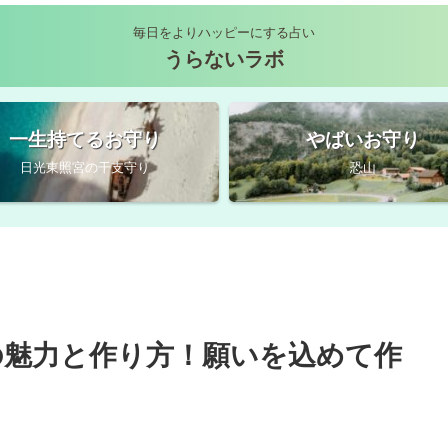
毎日をよりハッピーにする占い
うらないラボ
一生持てるお守り
やばいお守り
日光東照宮の干支守り
恐山
の魅力と作り方！願いを込めて作