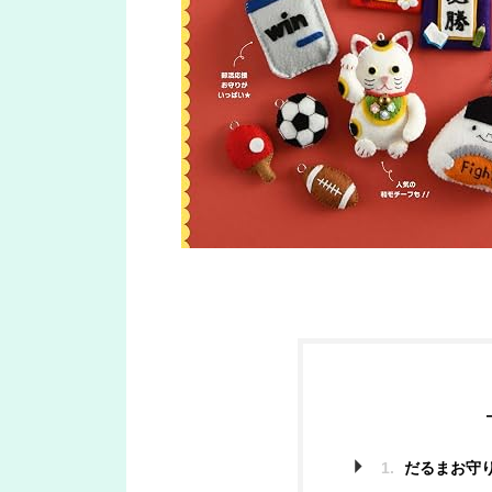
1.
だるまお守