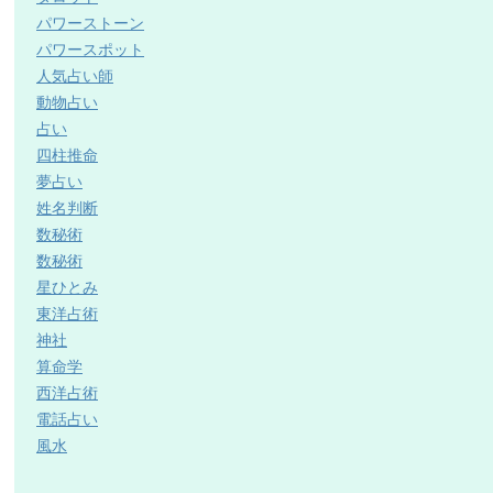
パワーストーン
パワースポット
人気占い師
動物占い
占い
四柱推命
夢占い
姓名判断
数秘術
数秘術
星ひとみ
東洋占術
神社
算命学
西洋占術
電話占い
風水