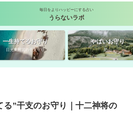
毎日をよりハッピーにする占い
うらないラボ
一生持てるお守り
やばいお守り
日光東照宮の干支守り
恐山
てる”干支のお守り｜十二神将の