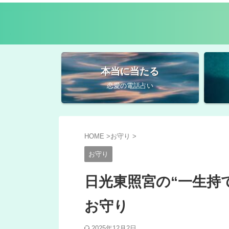
本当に当たる
恋愛の電話占い
HOME
>
お守り
>
お守り
日光東照宮の“一生持
お守り
2025年12月2日