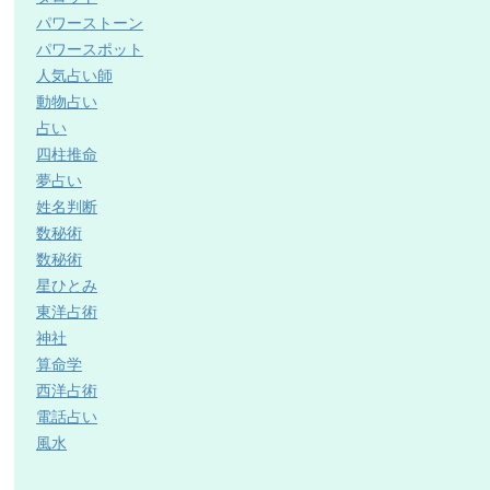
パワーストーン
パワースポット
人気占い師
動物占い
占い
四柱推命
夢占い
姓名判断
数秘術
数秘術
星ひとみ
東洋占術
神社
算命学
西洋占術
電話占い
風水