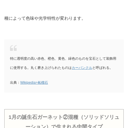
種によって色味や光学特性が変わります。
特に透明度の高い赤色、橙色、黄色、緑色のものを宝石として装飾用
に使用する。丸く磨き上げられたものは
カーバンクル
と呼ばれる。
出典：
Wikipedia>柘榴石
1月の誕生石ガーネット②混種（ソリッドソリュ
ーション）で生まれる中間タイプ