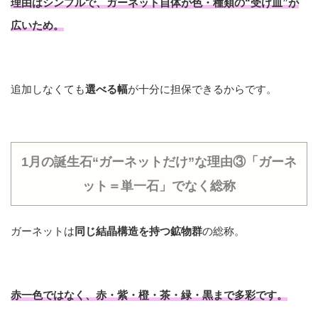
理由はシンプルで、ガーネット自体が
色・種類の“受け皿”が
広い
ため。
追加しなくても
選べる幅
が十分に担保できるからです。
1月の誕生石“ガーネットだけ”な理由③「ガーネ
ット＝単一石」でなく総称
ガーネットは
同じ結晶構造を持つ鉱物群
の総称。
赤一色ではなく、
赤・紫・橙・茶・緑・黒
まで多彩です。