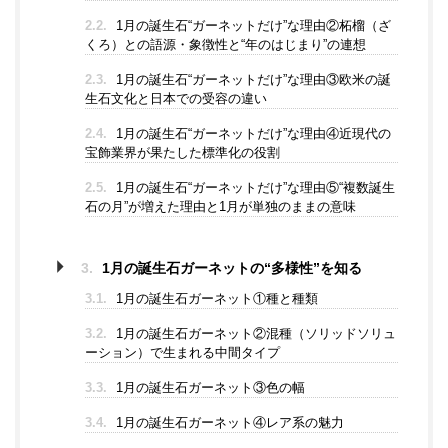
2.2.
1月の誕生石“ガーネットだけ”な理由②柘榴（ざ
くろ）との語源・象徴性と“年のはじまり”の連想
2.3.
1月の誕生石“ガーネットだけ”な理由③欧米の誕
生石文化と日本での受容の違い
2.4.
1月の誕生石“ガーネットだけ”な理由④近現代の
宝飾業界が果たした標準化の役割
2.5.
1月の誕生石“ガーネットだけ”な理由⑤“複数誕生
石の月”が増えた理由と1月が単独のままの意味
3.
1月の誕生石ガーネットの“多様性”を知る
3.1.
1月の誕生石ガーネット①種と種類
3.2.
1月の誕生石ガーネット②混種（ソリッドソリュ
ーション）で生まれる中間タイプ
3.3.
1月の誕生石ガーネット③色の幅
3.4.
1月の誕生石ガーネット④レア系の魅力