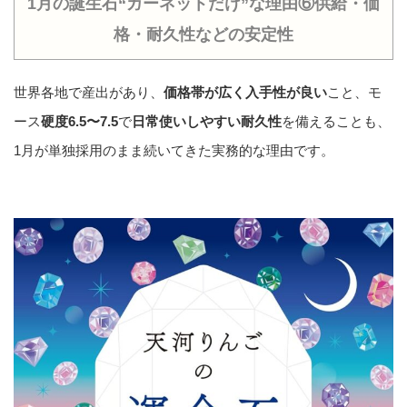
1月の誕生石“ガーネットだけ”な理由⑥供給・価
格・耐久性などの安定性
世界各地で産出があり、
価格帯が広く入手性が良い
こと、モ
ース
硬度6.5〜7.5
で
日常使いしやすい耐久性
を備えることも、
1月が単独採用のまま続いてきた実務的な理由です。