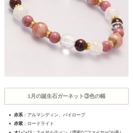
1月の誕生石ガーネット③色の幅
赤系
：アルマンディン、パイロープ
赤紫
：ロードライト
オレンジ
：スペサルティン（濃密な“ファイヤー”が美）