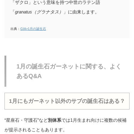
「ザクロ」という意味を持つ中世のラテン語
「
granatus（グラナタス）
」に由来します。
出典：
GIA>1月の誕生石
1月の誕生石ガーネットに関する、よく
あるQ&A
1月にもガーネット以外のサブの誕生石はある？
“星座石・守護石”など
別体系
では1月生まれ向けに複数の候補
が提示されることもあります。