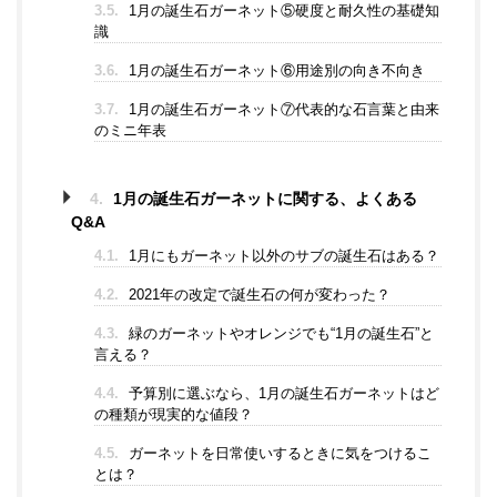
3.5.
1月の誕生石ガーネット⑤硬度と耐久性の基礎知
識
3.6.
1月の誕生石ガーネット⑥用途別の向き不向き
3.7.
1月の誕生石ガーネット⑦代表的な石言葉と由来
のミニ年表
4.
1月の誕生石ガーネットに関する、よくある
Q&A
4.1.
1月にもガーネット以外のサブの誕生石はある？
4.2.
2021年の改定で誕生石の何が変わった？
4.3.
緑のガーネットやオレンジでも“1月の誕生石”と
言える？
4.4.
予算別に選ぶなら、1月の誕生石ガーネットはど
の種類が現実的な値段？
4.5.
ガーネットを日常使いするときに気をつけるこ
とは？