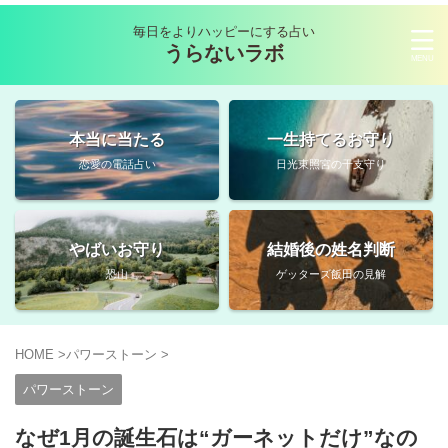
毎日をよりハッピーにする占い
うらないラボ
本当に当たる
一生持てるお守り
恋愛の電話占い
日光東照宮の干支守り
やばいお守り
結婚後の姓名判断
恐山
ゲッターズ飯田の見解
HOME
>
パワーストーン
>
パワーストーン
なぜ1月の誕生石は“ガーネットだけ”なの