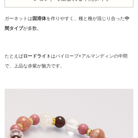
ガーネットは
固溶体
を作りやすく、種と種が混じり合った
中
間タイプ
が多数。
たとえば
ロードライト
はパイロープ×アルマンディンの中間
で、上品な赤紫が魅力です。