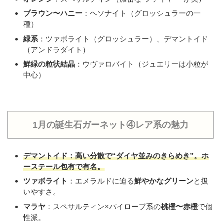
ブラウン〜ハニー
：ヘソナイト（グロッシュラーの一
種）
緑系
：ツァボライト（グロッシュラー）、デマントイド
（アンドラダイト）
鮮緑の粒状結晶
：ウヴァロバイト（ジュエリーは小粒が
中心）
1月の誕生石ガーネット④レア系の魅力
デマントイド
：高い分散で“ダイヤ並みのきらめき”。ホ
ーステール包有で有名。
ツァボライト
：エメラルドに迫る
鮮やかなグリーン
と扱
いやすさ。
マラヤ
：スペサルティン×パイロープ系の
桃橙〜赤橙
で個
性派。