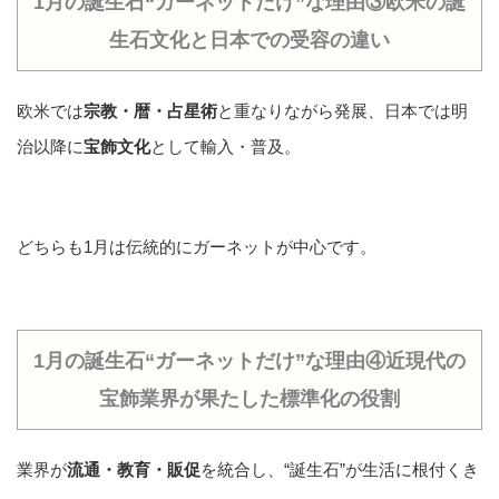
1月の誕生石“ガーネットだけ”な理由③欧米の誕
生石文化と日本での受容の違い
欧米では
宗教・暦・占星術
と重なりながら発展、日本では明
治以降に
宝飾文化
として輸入・普及。
どちらも1月は伝統的にガーネットが中心です。
1月の誕生石“ガーネットだけ”な理由④近現代の
宝飾業界が果たした標準化の役割
業界が
流通・教育・販促
を統合し、“誕生石”が生活に根付くき