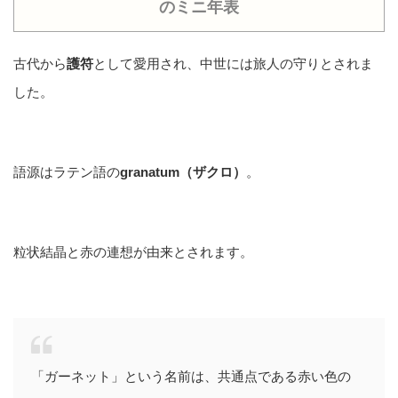
のミニ年表
古代から
護符
として愛用され、中世には旅人の守りとされま
した。
語源はラテン語の
granatum（ザクロ）
。
粒状結晶と赤の連想が由来とされます。
「ガーネット」という名前は、共通点である赤い色の