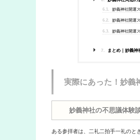
6.1.
妙義神社開運ス
6.2.
妙義神社開運ス
6.3.
妙義神社開運ス
7.
まとめ｜妙義神
実際にあった！妙義神
妙義神社の不思議体験談
ある参拝者は、二礼二拍手一礼のと