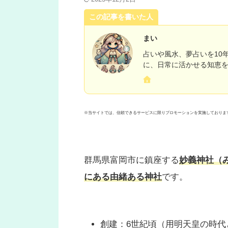
この記事を書いた人
まい
占いや風水、夢占いを10
に、日常に活かせる知恵
※当サイトでは、信頼できるサービスに限りプロモーションを実施しておりま
群馬県富岡市に鎮座する
妙義神社（
にある由緒ある神社
です。
創建：6世紀頃（用明天皇の時代