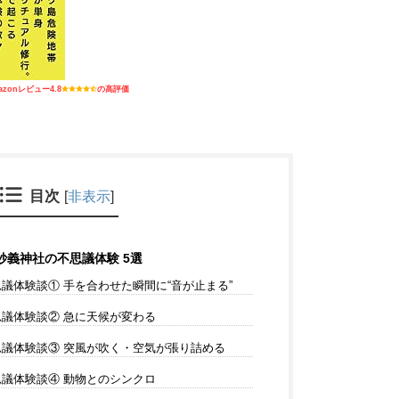
azonレビュー4.8
の高評価
目次
[
非表示
]
義神社の不思議体験 5選
議体験談① 手を合わせた瞬間に“音が止まる”
議体験談② 急に天候が変わる
議体験談③ 突風が吹く・空気が張り詰める
議体験談④ 動物とのシンクロ