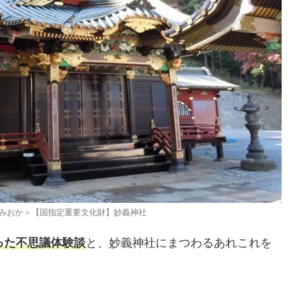
みおか＞【国指定重要文化財】妙義神社
った不思議体験談
と、妙義神社にまつわるあれこれを