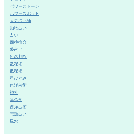
パワーストーン
パワースポット
人気占い師
動物占い
占い
四柱推命
夢占い
姓名判断
数秘術
数秘術
星ひとみ
東洋占術
神社
算命学
西洋占術
電話占い
風水