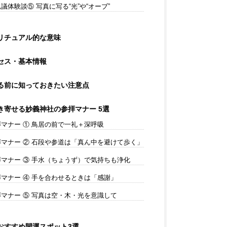
体験談⑤ 写真に写る“光”や“オーブ”
リチュアル的な意味
セス・基本情報
る前に知っておきたい注意点
き寄せる妙義神社の参拝マナー 5選
マナー ① 鳥居の前で一礼＋深呼吸
マナー ② 石段や参道は「真ん中を避けて歩く」
マナー ③ 手水（ちょうず）で気持ちも浄化
マナー ④ 手を合わせるときは「感謝」
マナー ⑤ 写真は空・木・光を意識して
おすすめ開運スポット3選