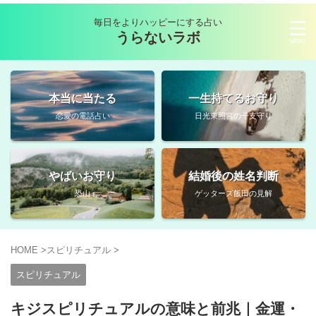
毎日をよりハッピーにする占い
うらないラボ
本当に当たる
一生持てるお守り
恋愛の電話占い
日光東照宮の干支守り
やばいお守り
結婚後の姓名判断
恐山
ゲッターズ飯田の見解
HOME
>
スピリチュアル
>
スピリチュアル
キジスピリチュアルの意味と前兆｜金運・