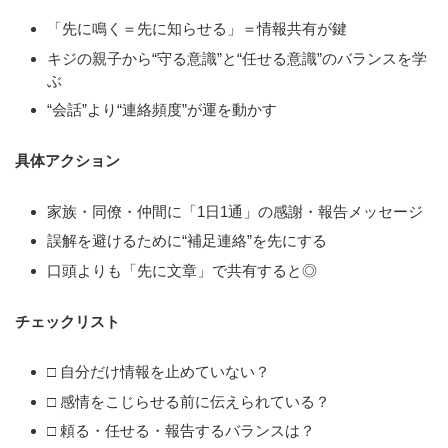
「先に鳴く＝先に知らせる」＝情報共有が鍵
キジの親子から“守る意識”と“任せる意識”のバランスを学
ぶ
“会話”より“連絡頻度”が運を動かす
具体アクション
家族・同僚・仲間に「1日1通」の感謝・報告メッセージ
誤解を避けるために“補足連絡”を先にする
口頭よりも「先に文章」で共有すると◎
チェックリスト
□ 自分だけ情報を止めていない？
□ 感情をこじらせる前に伝えられている？
□ 頼る・任せる・報告するバランスは？