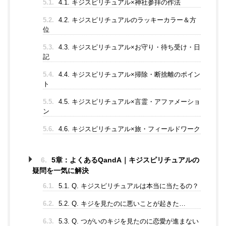
5.1.
4.1. キジスピリチュアル×神社参拝の作法
5.2.
4.2. キジスピリチュアルのラッキーカラー＆方
位
5.3.
4.3. キジスピリチュアル×お守り・待ち受け・日
記
5.4.
4.4. キジスピリチュアル×掃除・断捨離のポイン
ト
5.5.
4.5. キジスピリチュアル×言霊・アファメーショ
ン
5.6.
4.6. キジスピリチュアル×旅・フィールドワーク
6.
5章：よくあるQandA｜キジスピリチュアルの
疑問を一気に解決
6.1.
5.1. Q. キジスピリチュアルは本当に当たるの？
6.2.
5.2. Q. キジを見たのに悪いことが起きた…
6.3.
5.3. Q. つがいのキジを見たのに恋愛が進まない